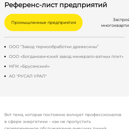
Референс-лист предприятий
Застро
Промышленные предприятия
многокварти
ООО “Завод термообработки древесины”
ООО «Богдановичский завод минерало-ватных плит»
МПК «Брусянский»
АО "РУСАЛ УРАЛ"
ООО АО “Корпорация „Атомстройкомплекс“
Дачный поселок “Зеленые кварталы”
АО "Россети Тюмень"
Асфальто-бетонный завод в г. Перворуальске
ООО “Специализированный застройщик
Дачный поселок “Беловодье”
Екатеринбургская электросетевая компания - АО
литературный”
"ЕЭСК"
Дачный поселок “Побег из города”
Вот тема, которая постоянно волнует профессионалов
ООО "Инвестиции в строительство"
ПАО «Россети Урал»
Дачный поселок “Чистые Росы”
в сфере энергетики – как не пропустить
ООО СЗ “Прогресс-Урал”
своевременное обслуживание внешних линий